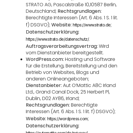
STRATO AG, Pascalstraße 10,10587 Berlin,
Deutschland;
Rechtsgrundlagen:
Berechtigte Interessen (Art. 6 Abs. 1 S. 1 lit.
f) DSGVO);
Website:
;
https://www.strato.de
Datenschutzerklärung:
.
https://www.strato.de/datenschutz/
Auftragsverarbeitungsvertrag:
Wird
vom Dienstanbieter bereitgestellt.
WordPress.com:
Hosting und Software
für die Erstellung, Bereitstellung und den
Betrieb von Websites, Blogs und
anderen Onlineangeboten;
Dienstanbieter:
Aut O’Mattic A8C Irland
Ltd., Grand Canal Dock, 25 Herbert Pl,
Dublin, D02 AY86, Irland;
Rechtsgrundlagen:
Berechtigte
Interessen (Art. 6 Abs. 1 S. 1 lit. f) DSGVO);
Website:
;
https://wordpress.com
Datenschutzerklärung:
;
https://automattic.com/de/privacy/