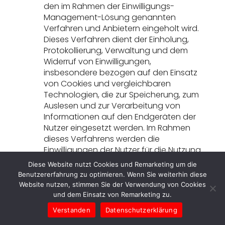
den im Rahmen der Einwilligungs-
Management-Lösung genannten
Verfahren und Anbietern eingeholt wird.
Dieses Verfahren dient der Einholung,
Protokollierung, Verwaltung und dem
Widerruf von Einwilligungen,
insbesondere bezogen auf den Einsatz
von Cookies und vergleichbaren
Technologien, die zur Speicherung, zum
Auslesen und zur Verarbeitung von
Informationen auf den Endgeräten der
Nutzer eingesetzt werden. Im Rahmen
dieses Verfahrens werden die
Einwilligungen der Nutzer für die Nutzung
von Cookies und die damit
Diese Website nutzt Cookies und Remarketing um die
verbundenen Verarbeitungen von
Benutzererfahrung zu optimieren. Wenn Sie weiterhin diese
Informationen, einschließlich der im
Website nutzen, stimmen Sie der Verwendung von Cookies
Einwilligungs-Management-Verfahren
und dem Einsatz von Remarketing zu.
genannten spezifischen
Verstanden
Datenschutzerklärung
Verarbeitungen und Anbieter, eingeholt.